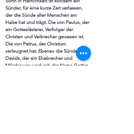
Sohn in Herrlichkeit ist sondern ein 
Sünder, für eine kurze Zeit verlassen, 
der die Sünde aller Menschen am 
Halse hat und trägt. Die von Paulus, der 
ein Gotteslästerer, Verfolger der 
Christen und Verbrecher gewesen ist. 
Die von Petrus, der Christum 
verleugnet hat. Ebenso die Sünde 
Davids, der ein Ehebrecher und 
Mörder war, wodurch der Name Gottes 
unter den Völkern verachtet wurde. 
Zusammengefasst: Er ist die Person, 
die an ihrem Leibe der Menschen 
Sünde trägt und auf sich geladen hat. 
Aller Menschen, in der ganzen Welt, 
die je gewesen sind, jetzt sind und sein 
werden. Aber nicht, weil er solche 
Sünde selbst getan hätte, sondern dass 
er sie von uns, die wir sie getan haben, 