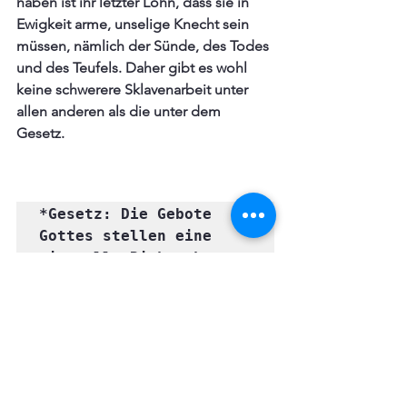
haben ist ihr letzter Lohn, dass sie in 
Ewigkeit arme, unselige Knecht sein 
müssen, nämlich der Sünde, des Todes 
und des Teufels. Daher gibt es wohl 
keine schwerere Sklavenarbeit unter 
allen anderen als die unter dem 
Gesetz. 
*Gesetz: Die Gebote 
Gottes stellen eine 
sinnvolle Richtschnur 
dar, wie die Zehn 
Gebote vom Sinai. 
Jedoch kann keiner sie 
vollkommen erfüllen von 
daher ist der Mensch 
auf Gnade und Vergebung 