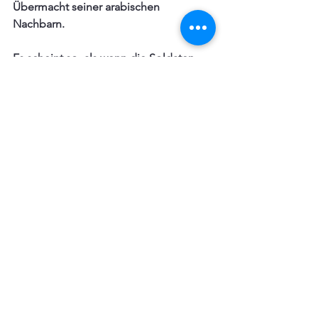
Übermacht seiner arabischen 
Nachbarn. 
Es scheint so, als wenn die Soldaten 
der IDF den kämpferischen Geist ihrer 
Urahnen neu belebt haben. Und doch 
haben wir es heute nur mit einer 
Übergangszeit zu tun, an deren Ende 
zwar zwei Drittel der Israelis, der 
Prophetie nach,  umkommen werden.  
Aber dennoch geht das jüdische Volk 
einem grandiosen Sieg 
entgegengehen, nämlich seiner 
Vollendung als Volk Gottes. Ein Finale 
steht ihm bevor, das die ganze Welt 
bejubeln wird und Israel feiern. So ist 
es vorhergesagt, wie die Rückkehr der 
Juden nach Palästina in Erfüllung 
gegangen ist.   Wenn Jesus, der Löwe 