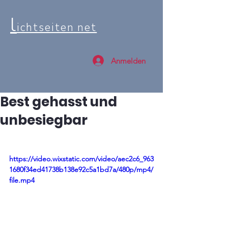
l
ichtseiten net
Anmelden
Best gehasst und
unbesiegbar
https://video.wixstatic.com/video/aec2c6_963
1680f34ed41738b138e92c5a1bd7a/480p/mp4/
file.mp4