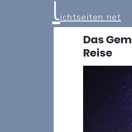
l
ichtseiten net
Das Geme
Reise