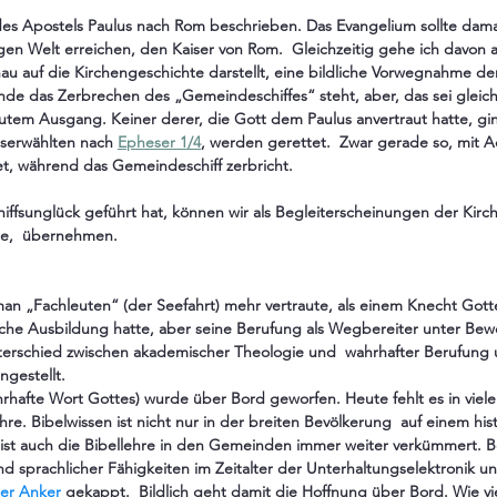
e des Apostels Paulus nach Rom beschrieben. Das Evangelium sollte dama
gen Welt erreichen, den Kaiser von Rom.  Gleichzeitig gehe ich davon a
hau auf die Kirchengeschichte darstellt, eine bildliche Vorwegnahme de
de das Zerbrechen des „Gemeindeschiffes“ steht, aber, das sei gleich
em Ausgang. Keiner derer, die Gott dem Paulus anvertraut hatte, gin
serwählten nach 
Epheser 1/4
, werden gerettet.  Zwar gerade so, mit A
et, während das Gemeindeschiff zerbricht. 
hiffsunglück geführt hat, können wir als Begleiterscheinungen der Kirc
te,  übernehmen. 
man „Fachleuten“ (der Seefahrt) mehr vertraute, als einem Knecht Gotte
he Ausbildung hatte, aber seine Berufung als Wegbereiter unter Bewei
nterschied zwischen akademischer Theologie und  wahrhafter Berufung
ngestellt. 
hrhafte Wort Gottes) wurde über Bord geworfen. Heute fehlt es in vie
hre. Bibelwissen ist nicht nur in der breiten Bevölkerung  auf einem his
 ist auch die Bibellehre in den Gemeinden immer weiter verkümmert. Be
 sprachlicher Fähigkeiten im Zeitalter der Unterhaltungselektronik un
er Anker
 gekappt.  Bildlich geht damit die Hoffnung über Bord. Wie vi