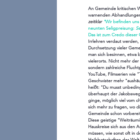
An Gemeinde kritischen Wor
warnenden Abhandlungen, 
zeitklar 
"
Wir befinden uns 
neunten Seligpreisung: 
Se
Das ist zum Credo dieser
Irrlehren verdaut werden,
Durchsetzung vieler Gemei
man sich besinnen, etwa 
vielerorts. Nicht mehr de
sondern zahlreiche Flucht
YouTube, Filmserien wie "
Geschwister mehr "aushäu
heißt: "Du musst unbeding
überhaupt der Jakobsweg in
ginge, möglich viel vom 
sich mehr zu fragen, wo d
Gemeinde schon vorbereite
Diese geistige "Weiträumi
Hauskreise sich aus den 
müssen, wie sonst oft in 
Heilsbotschaften der Wel