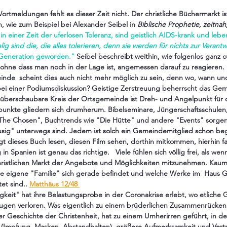
tmeldungen fehlt es dieser Zeit nicht. Der christliche Büchermarkt ist
wie zum Beispiel bei Alexander Seibel in 
Biblische Prophetie, zeitnah,
in einer Zeit der uferlosen Toleranz, sind geistlich AIDS-krank und lebe
lig sind die, die alles tolerieren, denn sie werden für nichts zur Veran
 Generation geworden."
 Seibel beschreibt weithin, wie folgenlos ganz of
 ohne dass man noch in der Lage ist, angemessen darauf zu reagieren.
nde  scheint dies auch nicht mehr möglich zu sein, denn wo, wann und
bei einer Podiumsdiskussion? Geistige Zerstreuung beherrscht das Ge
r überschaubare Kreis der Ortsgemeinde ist Dreh- und Angelpunkt für
punkte gliedern sich drumherum. Bibelseminare, Jüngerschaftsschulen,
The Chosen", Buchtrends wie "Die Hütte" und andere "Events" sorgen d
sig" unterwegs sind. Jedem ist solch ein Gemeindemitglied schon be
t dieses Buch lesen, diesen Film sehen, dorthin mitkommen, hierhin f
 Spanien ist genau das richtige.   Viele fühlen sich völlig frei, als we
christlichen Markt der Angebote und Möglichkeiten mitzunehmen. Kaum
ie eigene "Familie" sich gerade befindet und welche Werke im  Haus G
t sind.. 
Matthäus 12/48
gkeit" hat ihre Belastungsprobe in der Coronakrise erlebt, wo etlich
Augen verloren. Was eigentlich zu einem brüderlichen Zusammenrücken 
der Geschichte der Christenheit, hat zu einem Umherirren geführt, in d
t (Impfung, Masken, Abstandhalten)  größere Aufmerksamkeit und Vertr