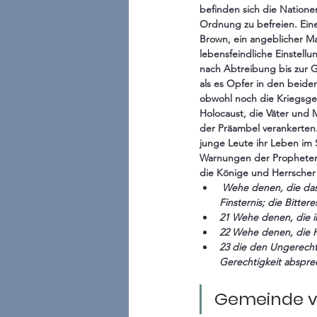
befinden sich die Nation
Ordnung zu befreien. Ein
Brown, ein angeblicher Ma
lebensfeindliche Einstellu
nach Abtreibung bis zur G
als es Opfer in den beide
obwohl noch die Kriegsge
Holocaust, die Väter und 
der Präambel verankerten.
junge Leute ihr Leben im S
Warnungen der Propheten un
die Könige und Herrscher n
 Wehe denen, die das Böse gut nennen und das Gute böse; die Finsternis zu Licht machen und Licht zu 
Finsternis; die Bitte
21 Wehe denen, die in
22 Wehe denen, die H
23 die den Ungerech
Gerechtigkeit abspre
Gemeinde v