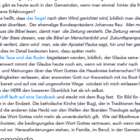
it gibt es heute auch in den Gemeinden, wenn man einmal  hinter die 
igene Erfahrungen?
s heißt, dass 
das Segel
 nach dem Wind gerichtet wird
, bildlich man di
st überlässt.  Der ehemalige Bundespräsident Johannes Rau:  
Man mu
ss die Bibel lesen, damit man  die Zeitung versteht. Die Zeitung verwi
auf der Basis dessen, was die Bibel an Menschenbild und  Zukunftspersp
 verliert, dann wird  man, wie der Apostel Paulus sagt, hin und her g
dies im Detail bedeuten kann, dazu später mehr.
die Taue und das Ruder
 losgelassen 
werden, bildlich, der Glaube seine 
ellenwert nimmt der Glaube heute noch ein, wenn wir immer mehr nach 
 und Meinungen über das Wort Gottes die Hauskreise beherrschen? We
higkeiten verlassen, aber ansonsten Gott nur theoretisch mit ins Boot ho
 bereit und auf wie viel ungewohnte Wege  würdest ich mich einlassen
s der HERR den besseren Überblick hat als ich selbst.
chiff läuft auf eine Sandbank
 und steckt mit dem Bug fest.  Ein Bild für
in der Endzeit. Die katholische Kirche (der Bug), der in Traditionen fes
nd die anderen (das Heck) von den Wellen der liberalen Theologie aufg
as Wort Gottes nicht mehr als unveränderlich gilt.  Wie viel Bibeltreue 
wister, die bedingungslos dem Wort Gottes vertrauen, auch wenn sie 
nd vor  Herausforderungen stehen, in Familie, im Beruf, in der Gemei
tgemeinde