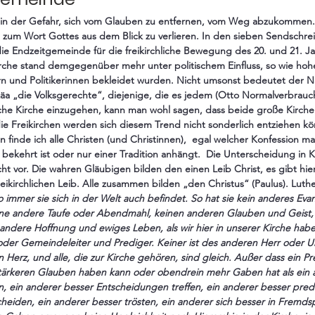
in der Gefahr, sich vom Glauben zu entfernen, vom Weg abzukommen. 
zum Wort Gottes aus dem Blick zu verlieren. In den sieben Sendschrei
e Endzeitgemeinde für die freikirchliche Bewegung des 20. und 21. Ja
irche stand demgegenüber mehr unter politischem Einfluss, so wie hoh
rn und Politikerinnen bekleidet wurden. Nicht umsonst bedeutet der 
a „die Volksgerechte“, diejenige, die es jedem (Otto Normalverbrauc
sche Kirche einzugehen, kann man wohl sagen, dass beide große Kirchen 
e Freikirchen werden sich diesem Trend nicht sonderlich entziehen k
n finde ich alle Christen (und Christinnen),  egal welcher Konfession m
h bekehrt ist oder nur einer Tradition anhängt.  Die Unterscheidung in 
ht vor. Die wahren Gläubigen bilden den einen Leib Christ, es gibt hie
eikirchlichen Leib. Alle zusammen bilden „den Christus“ (Paulus). Luth
o immer sie sich in der Welt auch befindet. So hat sie kein anderes Ev
keine andere Taufe oder Abendmahl, keinen anderen Glauben und Geist,
andere Hoffnung und ewiges Leben, als wir hier in unserer Kirche habe
oder Gemeindeleiter und Prediger. Keiner ist des anderen Herr oder U
n Herz, und alle, die zur Kirche gehören, sind gleich. Außer dass ein P
stärkeren Glauben haben kann oder obendrein mehr Gaben hat als ein a
en, ein anderer besser Entscheidungen treffen, ein anderer besser pred
cheiden, ein anderer besser trösten, ein anderer sich besser in Fremd