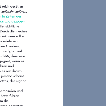
 reich gesät an 
 zeitwahr, zeitnah, 
n in Zeiten der 
twortung gezogen. 
fensichtliche 
 Durch die mediale 
 mit wem sollte 
meindeleben 
 den Glauben, 
 Predigten auf 
afür, dass viele 
gegnet, wenn es 
ahren und 
nn es nur darum 
 jemand scheint 
ottes, der eigene 
e Gemeinden und 
hätte führen 
em die 
auen erlangten. 