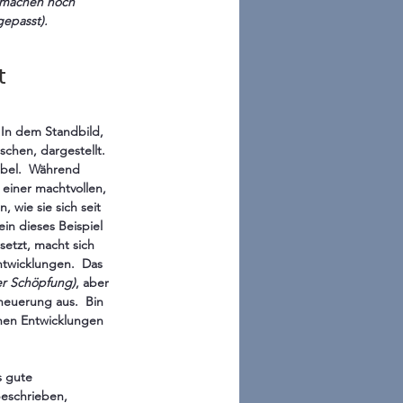
a machen noch 
gepasst).
t
 In dem Standbild, 
chen, dargestellt.  
ibel.  Während 
einer machtvollen, 
 wie sie sich seit 
in dieses Beispiel 
setzt, macht sich 
ntwicklungen.  Das 
r Schöpfung)
, aber 
neuerung aus.  Bin 
chen Entwicklungen 
 gute 
eschrieben, 