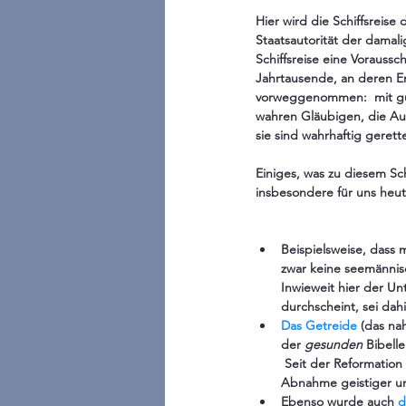
Hier wird die Schiffsreis
Staatsautorität der damali
Schiffsreise eine Voraussc
Jahrtausende, an deren En
vorweggenommen:  mit gut
wahren Gläubigen, die Au
sie sind wahrhaftig gerett
Einiges, was zu diesem Sc
insbesondere für uns heu
Beispielsweise, dass 
zwar keine seemännisc
Inwieweit hier der U
durchscheint, sei dahi
Das Getreide
 (das na
der 
gesunden 
Bibelle
 Seit der Reformation
Abnahme geistiger und
Ebenso wurde auch 
d