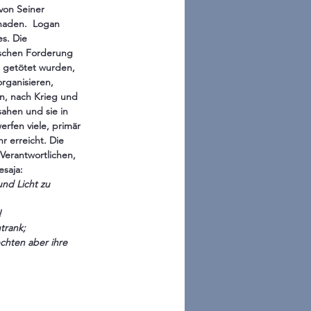
von Seiner 
haden.  Logan 
s. Die 
tischen Forderung 
 getötet wurden, 
rganisieren, 
n, nach Krieg und 
ahen und sie in 
rfen viele, primär 
r erreicht. Die 
Verantwortlichen, 
esaja:
!
trank;
hten aber ihre 