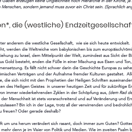
e Gaben erzeugen keine Ungleichheit noch Hierarchie in der Kirche, j
 Menschen, sondern jemand muss zuvor ein Christ sein. (Sprachlich an
n*, die (westliche) Endzeitgesellschaf
ter anderem die westliche Gesellschaft,  wie sie sich heute entwickelt. 
eht, werden die Weltreiche vom babylonischen bis zum europäisch/römis
ziehung zu Israel, dem Mittelpunkt der Welt, zumindest aus Sicht der B
us Gold besteht, enden die Füße in einer Mischung aus Eisen und Ton, 
nsetzung. Es fällt nicht schwer darin die Geschichte Europas zu sehen,
ömischen Verträgen und der Aufnahme fremder Kulturen gestaltet.  Alle
, die sich nicht mit den Prophetien der Heiligen Schriften auseinander
en des Heiligen Geistes  in unserer heutigen Zeit und für zukünftige E
von immer wiederkehrenden Zyklen in der Schöpfung aus, 
(dem Rad de
 der Menschheit ist stets voranschreitend und auf Veränderung und Er
inzulassen? Bin ich in der Lage, trotz all der verwirrenden und bedrohli
zu freuen? Oder gerade deshalb?
aft um uns herum verändert sich rasant, doch immer zum Guten? Gottes
ehr denn je im Visier von Politik und Medien. Wie im zweiten Psalm b