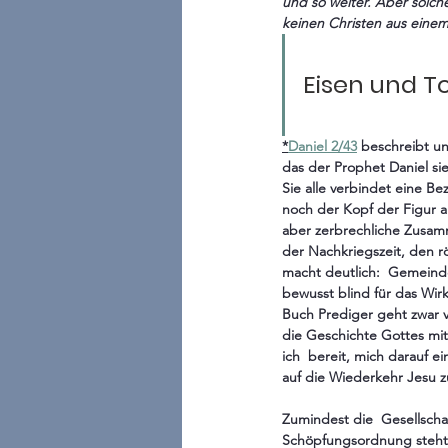
und so weiter. Aber solch
keinen Christen aus einem
Eisen und To
*
Daniel 2/43
 beschreibt un
das der Prophet Daniel si
Sie alle verbindet eine Be
noch der Kopf der Figur a
aber zerbrechliche Zusamme
der Nachkriegszeit, den r
macht deutlich:  Gemeinde
bewusst blind für das Wirk
Buch Prediger geht zwar 
die Geschichte Gottes mit
ich  bereit, mich darauf e
auf die Wiederkehr Jesu 
Zumindest die  Gesellsch
Schöpfungsordnung steht m