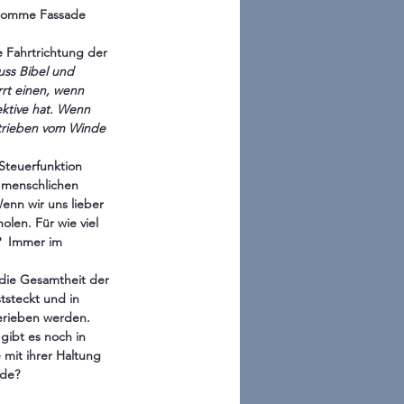
fromme Fassade 
e Fahrtrichtung der 
ss Bibel und 
rrt einen, wenn 
ektive hat. Wenn 
etrieben vom Winde 
Steuerfunktion 
 menschlichen 
nn wir uns lieber 
len. Für wie viel 
?  Immer im 
 die Gesamtheit der 
tsteckt und in 
erieben werden. 
gibt es noch in 
mit ihrer Haltung 
nde?