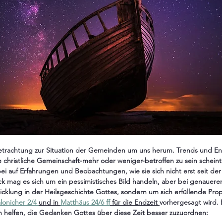
 Betrachtung zur Situation der Gemeinden um uns herum. Trends und E
e christliche Gemeinschaft-mehr oder weniger-betroffen zu sein schein
bei auf Erfahrungen und Beobachtungen, wie sie sich nicht erst seit de
ck mag es sich um ein pessimistisches Bild handeln, aber bei genauere
cklung in der Heilsgeschichte Gottes, sondern um sich erfüllende Proph
lonicher 2/4 
und in 
Matthäus 24/6 ff
 für die Endzeit 
vorhergesagt wird. E
n helfen, die Gedanken Gottes über diese Zeit besser zuzuordnen: