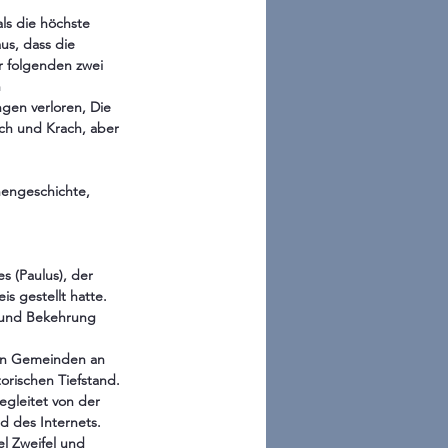
ls die höchste 
us, dass die 
r folgenden zwei 
 
gen verloren, Die 
ch und Krach, aber 
hengeschichte, 
s (Paulus), der 
s gestellt hatte. 
 und Bekehrung 
len Gemeinden an 
torischen Tiefstand. 
gleitet von der 
d des Internets.
el Zweifel und 