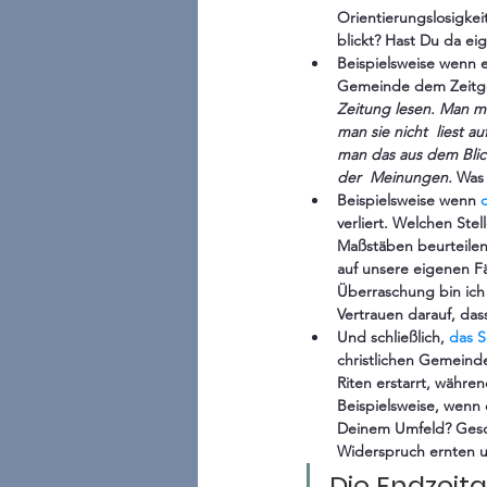
Orientierungslosigke
blickt? Hast Du da e
Beispielsweise wenn e
Gemeinde dem Zeitgei
Zeitung lesen. Man mu
man sie nicht  liest 
man das aus dem Blick
der  Meinungen. 
Was 
Beispielsweise wenn
verliert. Welchen St
Maßstäben beurteilen
auf unsere eigenen Fä
Überraschung bin ich
Vertrauen darauf, das
Und schließlich, 
das S
christlichen Gemeinde 
Riten erstarrt, währe
Beispielsweise, wenn d
Deinem Umfeld? Gesch
Widerspruch ernten u
Die Endzei