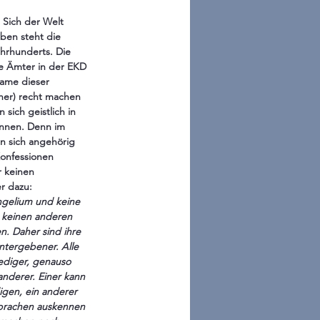
Sich der Welt 
ben steht die 
hrhunderts. Die 
e Ämter in der EKD 
Name dieser 
her) recht machen 
sich geistlich in 
önnen. Denn im 
an sich angehörig 
Konfessionen  
r keinen 
er dazu:
angelium und keine 
 keinen anderen 
n. Daher sind ihre 
ntergebener. Alle 
rediger, genauso 
nderer. Einer kann 
igen, ein anderer 
sprachen auskennen 