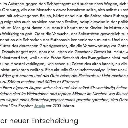
en im Aufstand gegen den Schöpfergott und suchen nach Wegen, sich 
e Ordnung, die den Menschen davor bewahren sollte, sich selbst zu sc
nn mit schwangerem Bauch, bildet dabei nur die Spitze eines Eisberge
ng zeigt sich auch an vielen anderen Stellen, beispielsweise in der poli
eburt. Man geht davon aus, dass bis heute mehr Kinder  im Mutterleib
n Weltkriegen gab. Oder die Versuche, das Selbsttöten gewerblich zu o
neration die Schrecken der Euthanasie kennenlernen musste. Und dan
Mütter des deutschen Grundgesetzes, die die Verantwortung vor Gott s
 Damals begriff man, dass das Leben ein Geschenk Gottes ist. Heute we
elbstmord fort, weil sie die Frohe Botschaft des Evangeliums nicht meh
d Apostel verklingen,  wie schon zu Zeiten des alten Israels, als die 
icht umkehren wollten. Eine aktuelle Gesellschaftsanalyse liefert uns J
res zu Süßem machen und Süßes zu Bitterem!
 ihren eigenen Augen weise sind und sich selbst für verständig halten
elden sind im Weintrinken und tapfere Männer im Mischen von Rausch
ten wegen eines Bestechungsgeschenkes gerecht sprechen, den Gerec
chen!
 Der Prophet 
Jesaja
 vor 2700 Jahren.
or neuer Entscheidung