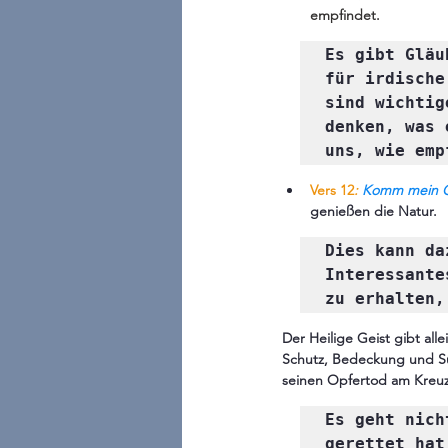
empfindet. 
Es gibt Gläu
für irdische
sind wichtig
denken, was 
uns, wie emp
Vers 12
: 
Komm mein Ge
genießen die Natur.
Dies kann da
Interessante
zu erhalten,
Der Heilige Geist gibt all
Schutz, Bedeckung und Süh
seinen Opfertod am Kreuz
Es geht nich
gerettet hat