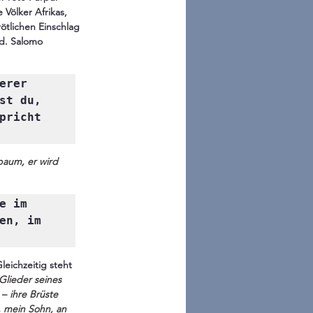
Völker Afrikas, 
ötlichen Einschlag 
rd. Salomo 
rer 
t du, 
richt 
baum, er 
wird
 im 
n, im 
leichzeitig steht 
Glieder seines 
– 
ihre Brüste 
, mein Sohn, an 