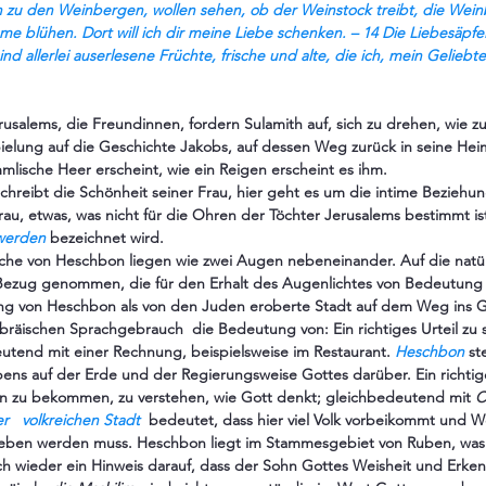
n zu den Weinbergen, wollen sehen, ob der Weinstock treibt, die Wei
me blühen. Dort will ich dir meine Liebe schenken. – 14 Die Liebesäpfe
nd allerlei auserlesene Früchte, frische und alte, die ich, mein Geliebte
rusalems, die Freundinnen, fordern Sulamith auf, sich zu drehen, wie 
ielung auf die Geschichte Jakobs, auf dessen Weg zurück in seine Heim
lische Heer erscheint, wie ein Reigen erscheint es ihm.
chreibt die Schönheit seiner Frau, hier geht es um die intime Beziehun
u, etwas, was nicht für die Ohren der Töchter Jerusalems bestimmt ist
 werden
bezeichnet wird.
che von Heschbon liegen wie zwei Augen nebeneinander. Auf die natür
Bezug genommen, die für den Erhalt des Augenlichtes von Bedeutung 
ng von Heschbon als von den Juden eroberte Stadt auf dem Weg ins G
räischen Sprachgebrauch  die Bedeutung von: Ein richtiges Urteil zu 
utend mit einer Rechnung, beispielsweise im Restaurant. 
Heschbon
 st
ns auf der Erde und der Regierungsweise Gottes darüber. Ein richtige, 
n zu bekommen, zu verstehen, wie Gott denkt; gleichbedeutend mit 
C
r   volkreichen Stadt
  bedeutet, dass hier viel Volk vorbeikommt und W
geben werden muss. Heschbon liegt im Stammesgebiet von Ruben, was
ch wieder ein Hinweis darauf, dass der Sohn Gottes Weisheit und Erkenn