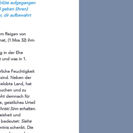
nblüte aufgegangen 
l geben ⟨ihren⟩ 
r, dir aufbewahrt 
zum Reigen von 
at, (1.Mos 32) ihm  
g in der Ehe 
 und was in 1. 
liche Feuchtigkeit 
sind. Neben der 
elobte Land, hat 
suchen und zu 
eht demnach für 
geistliches Urteil 
hristi Sinn erhalten.
eisheit und 
 bedeutet: 
Siehe 
tnis schenkt. Die 