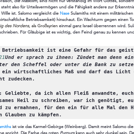
räisch, 
die Maskilim,
 sind nicht nur verständig im Wort Gottes, sonde
steht also für Urteilsvermögen und die Fähigkeit andere zur Erkenntnis
ille ist. Salomo vergleicht die 
Nase
 Sulamiths mit einem militärische
rtschaftliche Betriebsamkeit) hinschaut. Ein Wachturm gegen einen Tod
ig des Nordens, 
als Großsyrien
 einmal ganz Israel überrennen wird. Sul
schrieben. Für Gläubige ist es wichtig, den Feind genau zu kennen und
 Betriebsamkeit ist eine Gefahr für das geistl
21
Und er sprach zu ihnen: Zündet man denn ein
ter den 
Scheffel
 oder unter die Bank zu setze
 ein wirtschaftliches Maß und darf das Licht d
ht zudecken.

: Geliebte, da ich allen Fleiß anwandte, euch 
sames Heil zu schreiben, war ich genötigt, euc
d zu ermahnen, für den ein für alle Mal den H
n Glauben zu kämpfen.
amiths
 ist wie das Karmel-Gebirge (Weinberg). Damit meint Salomo die 
be spricht. Die Farbe des roten 
Purpurs
 kann auch sehr dunkel sein. De