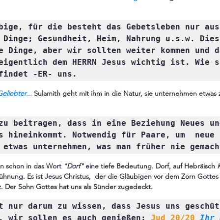
bige, für die besteht das Gebetsleben nur aus
 Dinge; Gesundheit, Heim, Nahrung u.s.w. Dies 
e Dinge, aber wir sollten weiter kommen und da
eigentlich dem HERRN Jesus wichtig ist. Wie s
findet -ER- uns.
liebter...
 Sulamith geht mit ihm in die Natur, sie unternehmen etwa
zu beitragen, dass in eine Beziehung Neues und
s hineinkommt. Notwendig für Paare, um  neue 
 etwas unternehmen, was man früher nie gemach
ein schon in das Wort
 "Dorf" 
eine tiefe Bedeutung. Dorf, auf Hebräisch 
nung. Es ist Jesus Christus,  der die Gläubigen vor dem Zorn Gottes 
. Der Sohn Gottes hat uns als Sünder zugedeckt.
t nur darum zu wissen, dass Jesus uns geschütz
, wir sollen es auch genießen: 
Jud 20/20
Ihr 