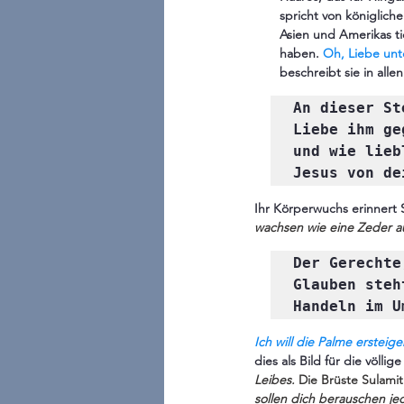
spricht von königlich
Asien und Amerikas ti
haben. 
Oh, Liebe un
beschreibt sie in alle
An dieser St
Liebe ihm ge
und wie lieb
Ihr Körperwuchs erinnert 
wachsen wie eine Zeder a
Der Gerechte
Glauben steh
Handeln im U
Ich will die Palme ersteige
dies als Bild für die völl
Leibes.
Die Brüste Sulamit
sollen dich berauschen jed