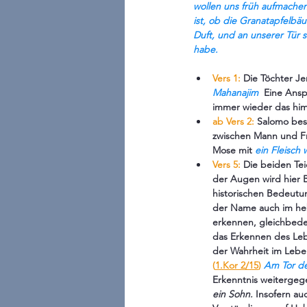
wollen uns früh aufmache
ist, ob die Granatapfelbäu
Duft, und an unserer Tür si
habe.
Vers 1:
 Die Töchter Je
Mahanajim 
 Eine Ansp
immer wieder das himm
ab Vers 2:
 Salomo bes
zwischen Mann und Fra
Mose mit
ein Fleisch
Vers 5: 
Die beiden Tei
der Augen wird hier 
historischen Bedeutu
der Name auch im heb
erkennen, gleichbede
das Erkennen des Lebe
der Wahrheit im Lebe
(
1.Kor 2/15
)
Am Tor de
Erkenntnis weiterge
ein Sohn. 
Insofern au