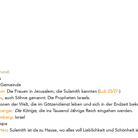
rund:
s
ie Gemeinde
em: 
Die Frauen in Jerusalem, die Sulamith kannten (
Luk 23/27-
)
hs
, auch Söhne genannt: Die Propheten Israels.
ionen der Welt, die im Götzendienst leben und sich in der Endzeit bek
nberge
:  
Die Könige
, die ins Tausend Jährige Reich eingehen werden.
inberg
: Israel
ropa
rten
: Sulamith ist da zu Hause, wo alles voll Lieblichkeit und Schönheit i