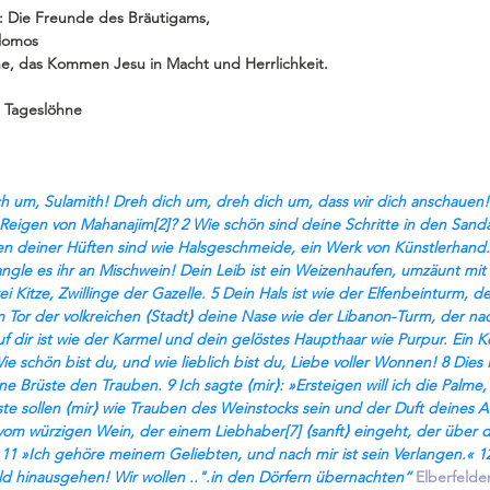
: Die Freunde des Bräutigams, 
alomos
che, das Kommen Jesu in Macht und Herrlichkeit.
r Tageslöhne
h um, Sulamith! Dreh dich um, dreh dich um, dass wir dich anschauen! 
Reigen von Mahanajim[2]? 2 Wie schön sind deine Schritte in den Sanda
n deiner Hüften sind wie Halsgeschmeide, ein Werk von Künstlerhand. 
gle es ihr an Mischwein! Dein Leib ist ein Weizenhaufen, umzäunt mit L
i Kitze, Zwillinge der Gazelle. 5 Dein Hals ist wie der Elfenbeinturm, d
 Tor der volkreichen ⟨Stadt⟩ deine Nase wie der Libanon-Turm, der n
f dir ist wie der Karmel und dein gelöstes Haupthaar wie Purpur. Ein Kö
e schön bist du, und wie lieblich bist du, Liebe voller Wonnen! 8 Dies 
e Brüste den Trauben. 9 Ich sagte ⟨mir⟩: »Ersteigen will ich die Palme, 
ste sollen ⟨mir⟩ wie Trauben des Weinstocks sein und der Duft deines 
om würzigen Wein, der einem Liebhaber[7] ⟨sanft⟩ eingeht, der über d
« 11 »Ich gehöre meinem Geliebten, und nach mir ist sein Verlangen.« 
eld hinausgehen! Wir wollen ..".in den Dörfern übernachten“
 Elberfelde