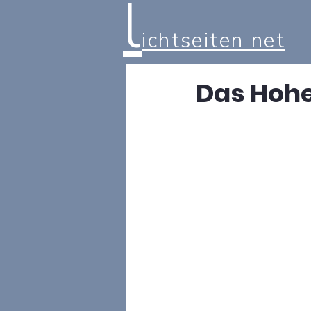
l
ichtseiten net
Das Hohel