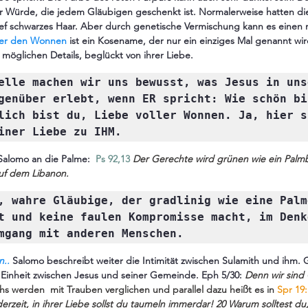
er Würde, die jedem Gläubigen geschenkt ist. Normalerweise hatten die 
ef schwarzes Haar. Aber durch genetische Vermischung kann es einen r
ter den Wonnen
 ist ein Kosename, der nur ein einziges Mal genannt wi
n möglichen Details, beglückt von ihrer Liebe.
elle machen wir uns bewusst, was Jesus in unse
genüber erlebt, wenn ER spricht: Wie schön bis
lich bist du, Liebe voller Wonnen. Ja, hier sp
Salomo an die Palme:  
Ps 92,13
Der Gerechte wird
 grünen wie ein Palm
uf dem Libanon.
, wahre Gläubige, der gradlinig wie eine Palme
t und keine faulen Kompromisse macht, im Denke
mgang mit anderen Menschen.
n..
 Salomo beschreibt weiter die Intimität zwischen Sulamith und ihm. G
ige Einheit zwischen Jesus und seiner Gemeinde. Eph 5/30:
Denn wir sind 
hs werden  mit Trauben verglichen und parallel dazu heißt es in
 Spr 19:
erzeit, in ihrer Liebe sollst du taumeln immerdar! 20 Warum solltest du