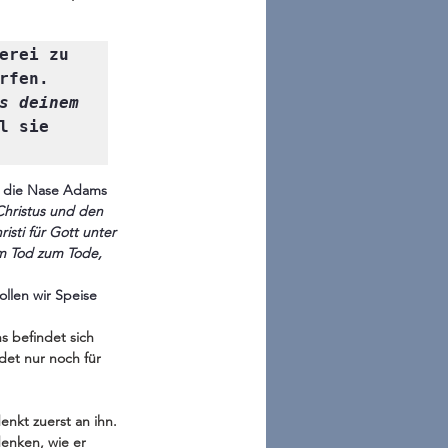
erei zu 
fen. 
s deinem 
 sie 
n die Nase Adams 
Christus und den 
sti für Gott unter 
m Tod zum Tode, 
sollen wir Speise  
s befindet sich 
det nur noch für 
denkt zuerst an ihn.
enken, wie er 