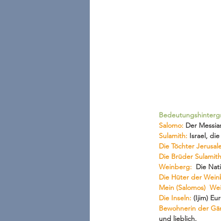
Bedeutungshinterg
Salomo:
 Der Messia
Sulamith:
 Israel, d
Die Töchter Jerusal
Die Brüder Sulamit
Weinberg:
  Die Nat
Die Hüter der Wei
Mein (Salomos)  We
Die Inseln:
 (Ijim) Eu
Bewohnerin der Gä
und lieblich. 