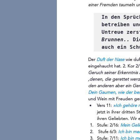
einer Fremden taumeln u
In den Sprüc
betreiben un
Untreue zers
Brunnen..
 Di
auch ein Sch
Der
 Duft der Nase 
wie duf
eingehaucht hat. 2. Kor 2/1
Geruch seiner Erkenntnis 
,denen, die gerettet wer
den anderen aber ein Ge
Dein Gaumen, wie der be
und Wein mit Freuden ge
Vers 11: 
»Ich gehöre m
jetzt in ihrer dritten
ihren Geliebten. Wir 
Stufe: 2/16: 
Mein Gelie
 Stufe 6/3: 
Ich bin me
Stufe: 7/11:
 Ich bin m