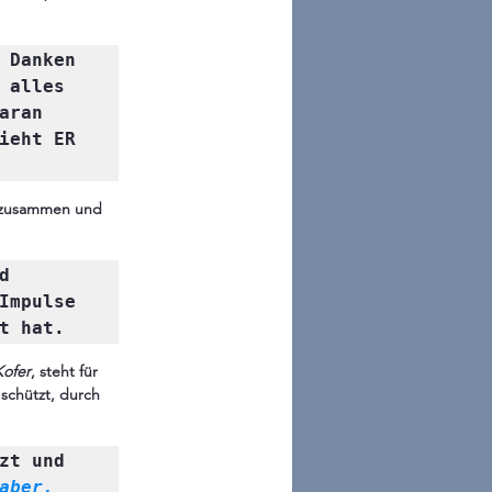
 Danken 
alles 
ran 
ieht ER 
s zusammen und 
 
Impulse 
t hat.
Kofer
, steht für 
schützt, durch 
t und 
aber, 