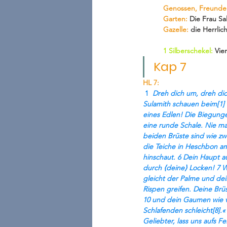
Genossen, Freunde
Garten: 
Die Frau S
Gazelle:
 die Herrli
1 Silberschekel:
 Vie
Kap 7
HL 7:
 1  
Dreh dich um, dreh dic
Sulamith schauen beim[1] 
eines Edlen! Die Biegunge
eine runde Schale. Nie man
beiden Brüste sind wie zwe
die Teiche in Heschbon am
hinschaut. 6 Dein Haupt au
durch ⟨deine⟩ Locken! 7 Wi
gleicht der Palme und dein
Rispen greifen. Deine Brü
10 und dein Gaumen wie v
Schlafenden schleicht[8].
Geliebter, lass uns aufs F