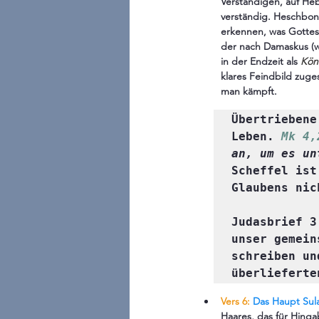
Verständigen, auf Heb
verständig. Heschbon 
erkennen, was Gottes W
der nach Damaskus (wi
in der Endzeit als 
Kön
klares Feindbild zuge
man kämpft. 
Übertriebene
Leben. 
Mk 4,
an, um es un
Scheffel ist
Glaubens nic
Judasbrief 3
unser gemein
schreiben un
überlieferte
Vers 6:
Das Haupt Sul
Haares, das für Hinga