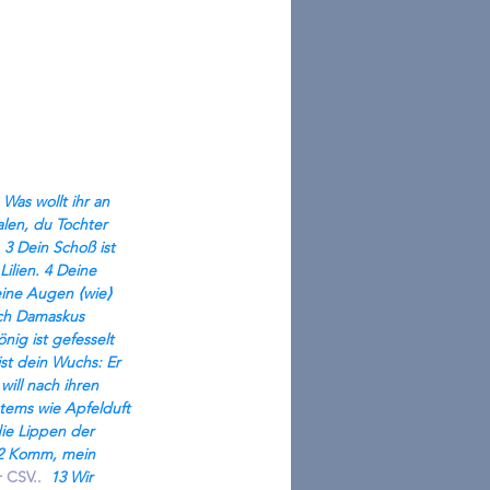
Was wollt ihr an 
len, du Tochter 
3 Dein Schoß ist 
ilien. 4 Deine 
eine Augen ⟨wie⟩ 
ach Damaskus 
nig ist gefesselt 
ist dein Wuchs: Er 
will nach ihren 
Atems wie Apfelduft 
ie Lippen der 
12 Komm, mein 
r CSV..
  13 Wir 