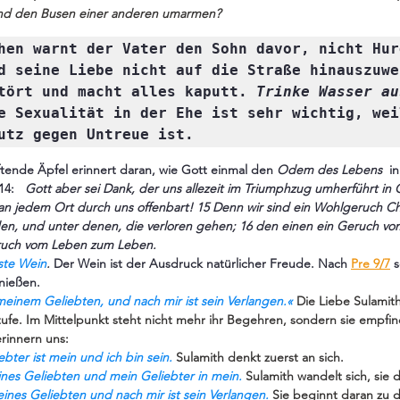
nd den Busen einer anderen umarmen? 
hen warnt der Vater den Sohn davor, nicht Hur
d seine Liebe nicht auf die Straße hinauszuwer
tört und macht alles kaputt. 
Trinke Wasser au
e Sexualität in der Ehe ist sehr wichtig, weil
utz gegen Untreue ist.
tende Äpfel erinnert daran, wie Gott einmal den 
Odem des Lebens 
 i
4:  
 Gott aber sei Dank, der uns allezeit im Triumphzug umherführt in 
an jedem Ort durch uns offenbart! 15 Denn wir sind ein Wohlgeruch Chri
den, und unter denen, die verloren gehen; 16 den einen ein Geruch vo
ruch vom Leben zum Leben. 
ste Wein
. 
Der Wein ist der Ausdruck natürlicher Freude. Nach 
Pre 9/7
 
nießen.
einem Geliebten, und nach mir ist sein Verlangen.«
 Die Liebe Sulamith
 Stufe. Im Mittelpunkt steht nicht mehr ihr Begehren, sondern sie empfin
erinnern uns:
bter ist mein und ich bin sein.
 Sulamith denkt zuerst an sich.
ines Geliebten und mein Geliebter in mein.
 Sulamith wandelt sich, sie 
eines Geliebten und nach mir ist sein Verlangen. 
Sie beginnt daran zu d