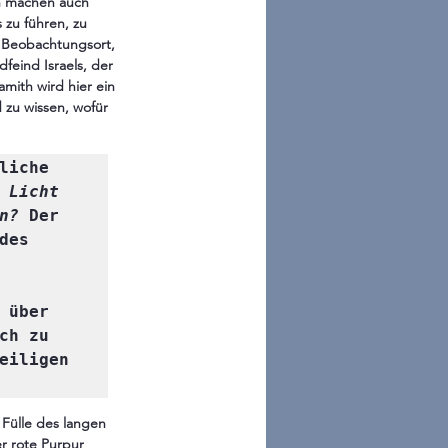
rn machen auch 
 zu führen, zu 
n Beobachtungsort, 
feind Israels, der 
amith wird hier ein 
 zu wissen, wofür 
iche 
 
Licht
n? 
Der 
es 
über 
h zu 
eiligen 
Fülle des langen 
r rote Purpur 