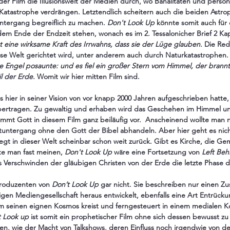
der Film die Illusionswelt der Medien durch, wo Banalitäten und persön
 Katastrophe verdrängen. Letztendlich scheitern auch die beiden Astrop
ntergang begreiflich zu machen. 
Don't Look Up
 könnte somit auch für 
em Ende der Endzeit stehen, wonach es im 2. Tessalonicher Brief 2 Kap.
 eine wirksame Kraft des Irrwahns, dass sie der Lüge glauben.
 Die Rede
lose Welt gerichtet wird, unter anderem auch durch Naturkatastrophen.
te Engel posaunte: und es fiel ein großer Stern vom Himmel, der brannt
il der Erde. 
Womit wir hier mitten Film sind.
hier in seiner Vision von vor knapp 2000 Jahren aufgeschrieben hatte, 
 übertragen. Zu gewaltig und erhaben wird das Geschehen im Himmel un
mt Gott in diesem Film ganz beiläufig vor.  Anscheinend wollte man n
untergang ohne den Gott der Bibel abhandeln. Aber hier geht es nic
egt in dieser Welt scheinbar schon weit zurück. Gibt es Kirche, die Ge
e man fast meinen, 
Don't Look Up
 wäre eine Fortsetzung von 
Left Beh
 Verschwinden der gläubigen Christen von der Erde die letzte Phase de
roduzenten von 
Don’t Look Up
 gar nicht. Sie beschreiben nur einen Zu
gen Mediengesellschaft heraus entwickelt, ebenfalls eine Art Entrückun
 um seinen eignen Kosmos kreist und ferngesteuert in einem medialen 
t Look up
 ist somit ein prophetischer Film ohne sich dessen bewusst zu 
en, wie der Macht von Talkshows, deren Einfluss noch irgendwie von d