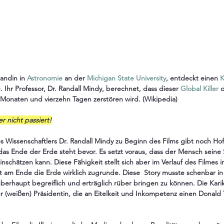
andin in 
Astronomie
 an der 
Michigan State University
, entdeckt einen 
. Ihr Professor, Dr. Randall Mindy, berechnet, dass dieser 
Global Killer
 
Monaten und vierzehn Tagen zerstören wird. (Wikipedia)
r nicht passiert!
es Wissenschaftlers Dr. Randall Mindy zu Beginn des Films gibt noch Hof
das Ende der Erde steht bevor. Es setzt voraus, dass der Mensch seine 
nschätzen kann. Diese Fähigkeit stellt sich aber im Verlauf des Filmes 
ht am Ende die Erde wirklich zugrunde. Diese  Story musste schenbar i
berhaupt begreiflich und erträglich rüber bringen zu können. Die Karik
ner (weißen) Präsidentin, die an Eitelkeit und Inkompetenz einen Donald