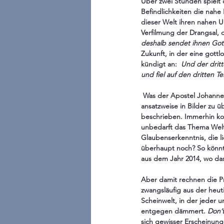
Über zwei Stunden spielt 
Befindlichkeiten die nahe
dieser Welt ihren nahen U
Verfilmung der Drangsal, d
deshalb sendet ihnen Gott
Zukunft, in der eine gott
kündigt an: 
 Und der drit
und fiel auf den dritten Te
Was der Apostel Johannes 
ansatzweise in Bilder zu
beschrieben. Immerhin kom
unbedarft das Thema Welt
Glaubenserkenntnis, die li
überhaupt noch? So könnt
aus dem Jahr 2014, wo das
Aber damit rechnen die P
zwangsläufig aus der heuti
Scheinwelt, in der jeder
entgegen dämmert. 
Don’
sich gewisser Erscheinung