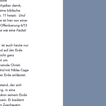
liche 
hysiker damit, 
eine biblische 
 11 heisst:  
Und 
 ist hier von einer 
 Offenbarung 6/13 
e wie eine Fackel 
 ist auch heute nur 
d auf der Erde 
icht ganz 
ht um 
meinde Christi 
ind
 mit Niklas Cage 
r Erde einläutet. 
stand, der sich 
g  in eine 
Kokon seinem Ende 
sein. Er bedient 
en Zuschauern 