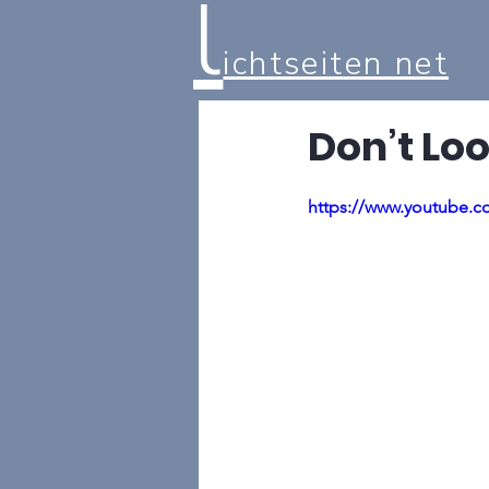
l
ichtseiten net
Don’t Loo
https://www.youtube.