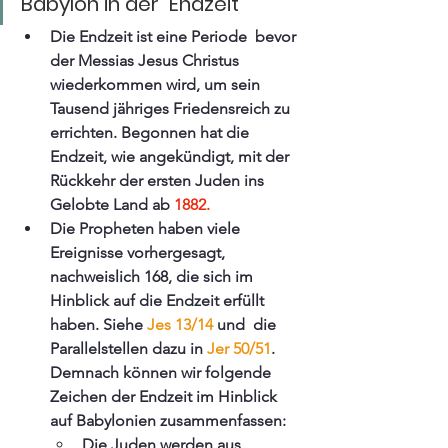
Babylon in der  Endzeit
Die Endzeit ist eine Periode  bevor 
der Messias Jesus Christus 
wiederkommen wird, um sein 
Tausend jähriges Friedensreich zu 
errichten. Begonnen hat die 
Endzeit, wie angekündigt, mit der 
Rückkehr der ersten Juden ins 
Gelobte Land ab 
1882.
Die Propheten haben viele 
Ereignisse vorhergesagt, 
nachweislich 168, die sich im 
Hinblick auf die Endzeit erfüllt 
haben. Siehe 
Jes 13/14
 und  die 
Parallelstellen dazu in 
Jer 50/51
. 
Demnach können wir folgende 
Zeichen der Endzeit im Hinblick 
auf Babylonien zusammenfassen:
Die Juden werden aus 