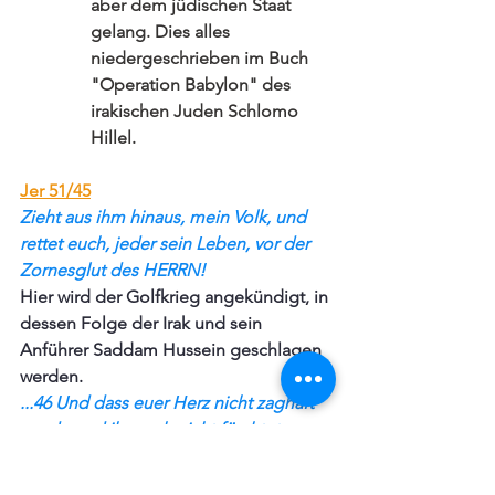
aber dem jüdischen Staat 
gelang. Dies alles 
niedergeschrieben im Buch 
"Operation Babylon" des 
irakischen Juden Schlomo 
Hillel.
Jer 51/45
Zieht aus ihm hinaus, mein Volk, und 
rettet euch, jeder sein Leben, vor der 
Zornesglut des HERRN! 
Hier wird der Golfkrieg angekündigt, in 
dessen Folge der Irak und sein 
Anführer Saddam Hussein geschlagen 
werden.
...46 Und dass euer Herz nicht zaghaft 
werde und ihr euch nicht fürchtet vor 
der Nachricht, die im Land vernommen 
wird! 