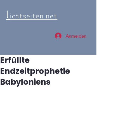
l
ichtseiten net
Anmelden
Erfüllte
Endzeitprophetie
Babyloniens