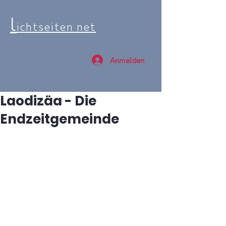
l
ichtseiten net
Anmelden
Laodizäa - Die
Endzeitgemeinde