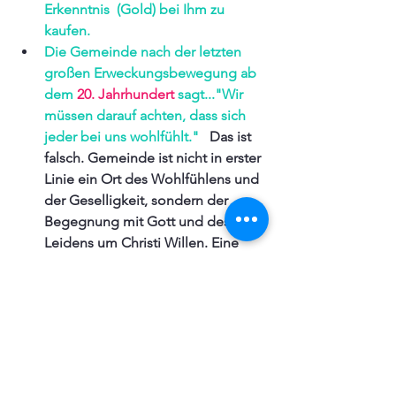
Erkenntnis  (Gold) bei Ihm zu 
kaufen.
Die Gemeinde nach der letzten 
großen Erweckungsbewegung ab 
dem 
20. Jahrhundert 
sagt..."Wir 
müssen darauf achten, dass sich 
jeder bei uns wohlfühlt."
  Das ist 
falsch. Gemeinde ist nicht in erster 
Linie ein Ort des Wohlfühlens und 
der Geselligkeit, sondern der 
Begegnung mit Gott und des 
Leidens um Christi Willen. Eine 
hoffnungslose Welt hört hier vom 
Evangelium, findet Zuflucht und 
Erbauung. Glieder der Kirche sind 
bereit zu dienen, 
eingefügt als 
lebendige Steine 
in den Tempel 
Gottes. Gottesdienste sind daher 
gezeichnet von....