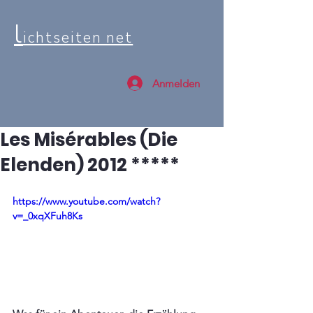
l
ichtseiten net
Anmelden
Les Misérables (Die
Elenden) 2012 *****
https://www.youtube.com/watch?
v=_0xqXFuh8Ks