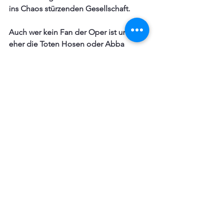
ins Chaos stürzenden Gesellschaft. 
Auch wer kein Fan der Oper ist und 
eher die Toten Hosen oder Abba  
bevorzugt, kann hier eine völlig neue 
Erlebnisebene entdecken, denn dieser 
Film rockt.
Meine Empfehlung: ab 12
Les Misérables ist eine britische 
Verfilmung des gleichnamigen 
Musicals, das wiederum auf dem 
Roman Die Elenden von Victor Hugo 
basiert. Regie führte Tom Hooper nach 
einem Drehbuch von William 
Nicholson, Alain Boublil, Claude-
Michel Schönberg und Herbert 
Kretzmer, die Hauptrollen sind mit 