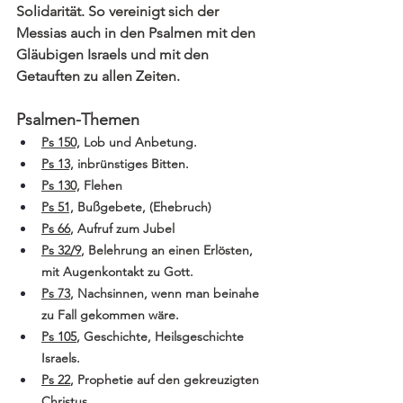
Solidarität. So vereinigt sich der 
Messias auch in den Psalmen mit den 
Gläubigen Israels und mit den 
Getauften zu allen Zeiten.
Psalmen-Themen
Ps 150,
 Lob und Anbetung.
Ps 13,
 inbrünstiges Bitten.
Ps 130,
 Flehen
Ps 51,
 Bußgebete, (Ehebruch)
Ps 66
, Aufruf zum Jubel
Ps 32/9
, Belehrung an einen Erlösten, 
mit Augenkontakt zu Gott.
Ps 73
, Nachsinnen, wenn man beinahe 
zu Fall gekommen wäre.
Ps 105
, Geschichte, Heilsgeschichte 
Israels.
Ps 22
, Prophetie auf den gekreuzigten 
Christus