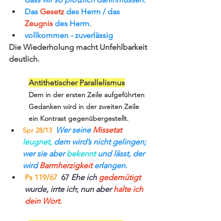
Das
Gesetz
des Herrn / das 
Zeugnis
 des Herrn.
vollkommen - zuverlässig
Die Wiederholung macht Unfehlbarkeit 
deutlich.
Antithetischer Parallelismus
Dem in der ersten Zeile aufgeführten 
Gedanken wird in der zweiten Zeile 
ein Kontrast gegenübergestellt.
 Wer seine 
Missetat 
Spr 28/13
leugnet,
 dem wird’s nicht gelingen; 
wer sie aber 
bekennt
 und lässt, der 
wird 
Barmherzigkeit
 erlangen. 
Ps 119/67
67 
Ehe ich 
gedemütigt
wurde, irrte ich
; 
nun aber 
halte ich 
dein Wort.