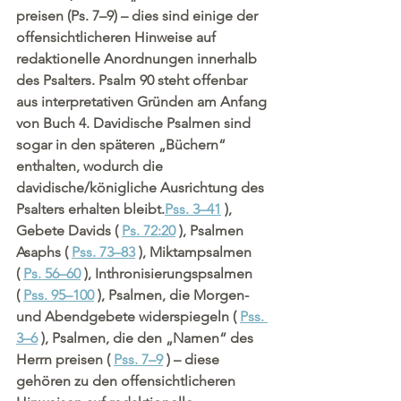
preisen (Ps. 7–9) – dies sind einige der 
offensichtlicheren Hinweise auf 
redaktionelle Anordnungen innerhalb 
des Psalters. Psalm 90 steht offenbar 
aus interpretativen Gründen am Anfang 
von Buch 4. Davidische Psalmen sind 
sogar in den späteren „Büchern“ 
enthalten, wodurch die 
davidische/königliche Ausrichtung des 
Psalters erhalten bleibt.
Pss. 3–41
 ), 
Gebete Davids ( 
Ps. 72:20
 ), Psalmen 
Asaphs ( 
Pss. 73–83
 ), Miktampsalmen 
( 
Ps. 56–60
 ), Inthronisierungspsalmen 
( 
Pss. 95–100
 ), Psalmen, die Morgen- 
und Abendgebete widerspiegeln ( 
Pss. 
3–6
 ), Psalmen, die den „Namen“ des 
Herrn preisen ( 
Pss. 7–9
 ) – diese 
gehören zu den offensichtlicheren 