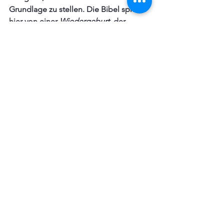
Grundlage zu stellen. Die Bibel spricht 
hier von einer 
Wiedergeburt
, der 
Erfahrung, sich wie neu geboren zu 
erleben. Wer sich wahrhaft als 
Erwachsener bekehrt hat, wird bald 
anfangen den Worten Taten folgen zu 
lassen. Sei es, dass man in seinem 
bisherigen Leben beginnt 
aufzuräumen und sich die Gebote 
Gottes zu Herzen nimmt, sei es, dass 
man beginnt anderen, in der Freude 
eines Erlösten zu begegnen, 
beizustehen und zu dienen. Täterschaft 
war nie so bereichernd und erfüllend 
für Menschen, die sich selbst erkannt 
und Vergebung in Anspruch 
genommen haben. Der Brief spricht 
hier von einer Freiheit, die 