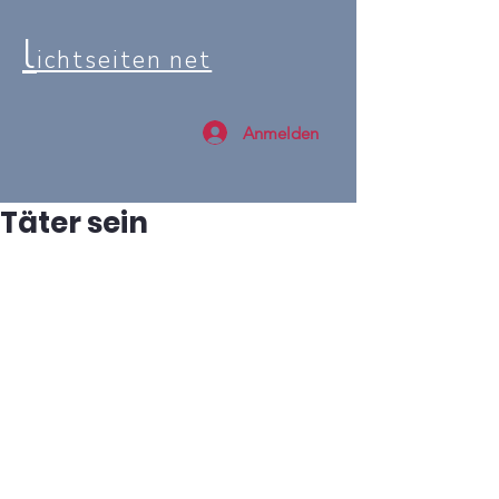
l
ichtseiten net
Anmelden
Täter sein