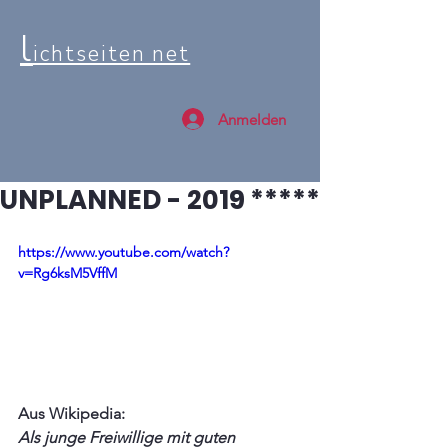
l
ichtseiten net
Anmelden
UNPLANNED - 2019 *****
https://www.youtube.com/watch?
v=Rg6ksM5VffM
Aus Wikipedia:
Als junge Freiwillige mit guten 