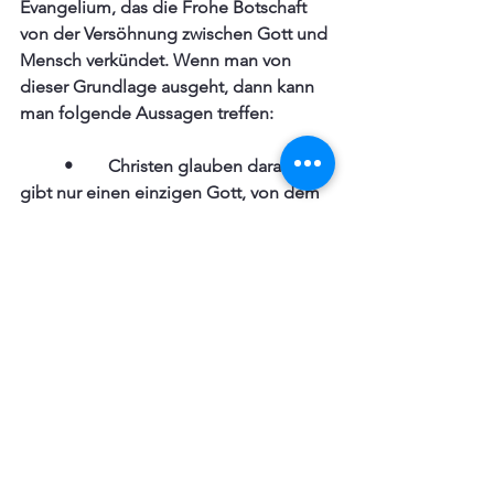
Evangelium, das die Frohe Botschaft 
von der Versöhnung zwischen Gott und 
Mensch verkündet. Wenn man von 
dieser Grundlage ausgeht, dann kann 
man folgende Aussagen treffen:
	•	Christen glauben daran,  es 
gibt nur einen einzigen Gott, von dem 
alles kommt und der alles gemacht hat.
	•	Christen glauben, in diesem 
einen Gott vereinen sich drei Personen: 
Vater, Sohn und Heiliger Geist
	•	Christen glauben, alle 
Menschen werden sich einmal vor Gott 
verantworten müssen, die Toten und 
die Lebenden.
	•	Christen glauben,  der Sohn 
Gottes ist stellvertretend am Kreuz für 
alle Menschen gestorben und am 