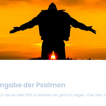
ingabe der Psalmen
 heute: Heb 13/6 So können wir getrost sagen: »Der Herr is