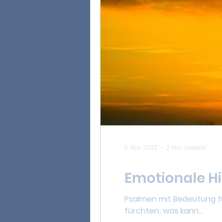
9. Nov. 2023
2 Min. Lesezeit
Emotionale H
Psalmen mit Bedeutung für
fürchten; was kann...