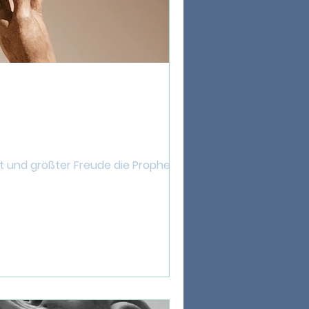
t und größter Freude die Prophetien