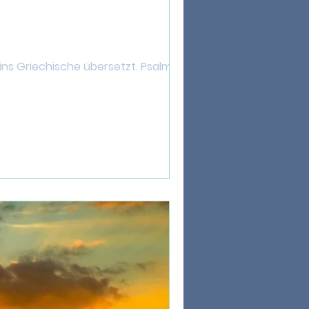
ns Griechische übersetzt. Psalm heißt