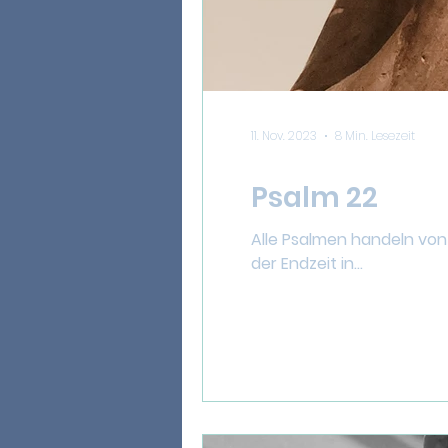
11. Nov. 2023
8 Min. Lesezeit
Psalm 22
Alle Psalmen handeln von
der Endzeit in...