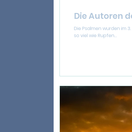
Die Autoren 
Die Psalmen wurden im 3.
so viel wie Rupfen...