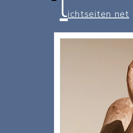
l
ichtseiten net