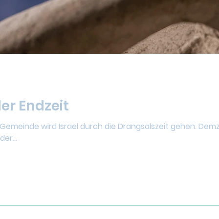
er Endzeit
Gemeinde wird Israel durch die Drangsalszeit gehen. Demzu
er...