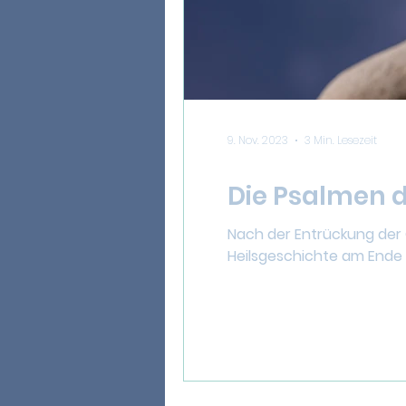
9. Nov. 2023
3 Min. Lesezeit
Die Psalmen d
Nach der Entrückung der 
Heilsgeschichte am Ende d